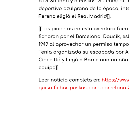
a Di Stéfano y a
Puskas. Su compatrio
deportivo azulgrana de la época,
int
Ferenc eligió el Real
Madrid]].
[[Los pioneros en
esta aventura fuer
ficharon por el Barcelona. Daucik, e
1949 al aprovechar un permiso tempor
Tenía organizada su escapada por Au
Cinecittá y
llegó a Barcelona un año
equipo]].
Leer noticia completa en:
https://ww
quiso-fichar-puskas-para-barcelona-2