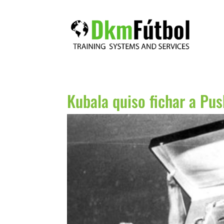
Kubala quiso fichar a Pu