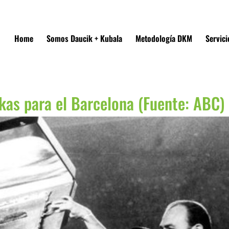
Home
Somos Daucik + Kubala
Metodología DKM
Servici
skas para el Barcelona (Fuente: ABC)