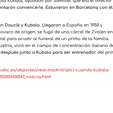
ta Kubala, ayudado por Samitier, que era el director
entaron convencerle. Estuvieron en Barcelona con él
on Daucik y Kubala. Llegaron a
España en 1950 y
slovaco de origen, se fugó de una cárcel de Zvolen en
al para acudir al funeral de un primo de la familia.
stria, vivió en el campo de concentración italiano d
 después junto a Kubala para ser entrenador
del pri
w.abc.es/deportes/real-madrid/abci-cuando-kubala-
02004100147_noticia.html