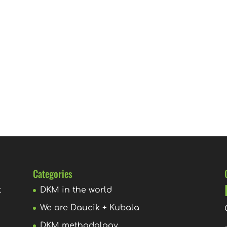
Categories
t
DKM in the world
We are Daucik + Kubala
g
DKM methodology