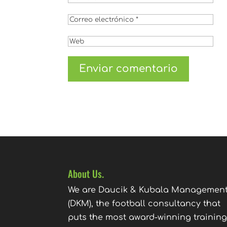
About Us.
We are Daucik & Kubala Managemen
(DKM), the football consultancy that
puts the most award-winning trainin