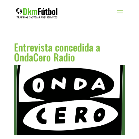
Entrevista concedida a
OndaCero Radio