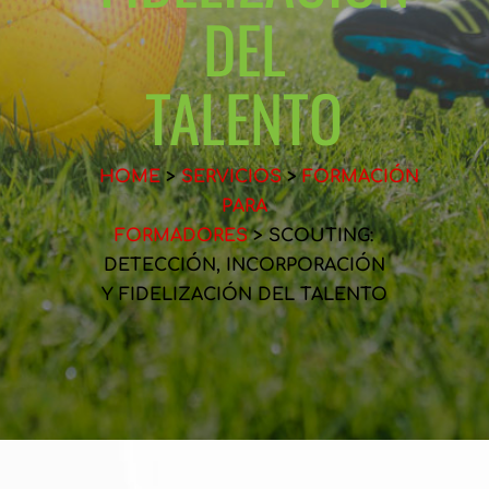
DEL
TALENTO
HOME
>
SERVICIOS
>
FORMACIÓN
PARA
FORMADORES
> SCOUTING:
DETECCIÓN, INCORPORACIÓN
Y FIDELIZACIÓN DEL TALENTO